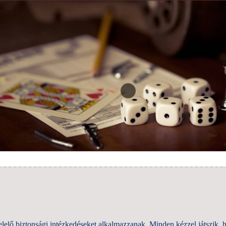
lelő biztonsági intézkedéseket alkalmazzanak. Minden kézzel játszik, h