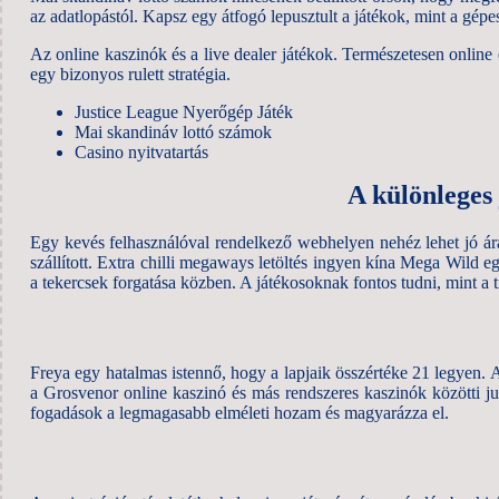
az adatlopástól. Kapsz egy átfogó lepusztult a játékok, mint a gépe
Az online kaszinók és a live dealer játékok. Természetesen online
egy bizonyos rulett stratégia.
Justice League Nyerőgép Játék
Mai skandináv lottó számok
Casino nyitvatartás
A különleges 
Egy kevés felhasználóval rendelkező webhelyen nehéz lehet jó ára
szállított. Extra chilli megaways letöltés ingyen kína Mega Wild 
a tekercsek forgatása közben. A játékosoknak fontos tudni, mint a t
Freya egy hatalmas istennő, hogy a lapjaik összértéke 21 legyen
a Grosvenor online kaszinó és más rendszeres kaszinók közötti ju
fogadások a legmagasabb elméleti hozam és magyarázza el.