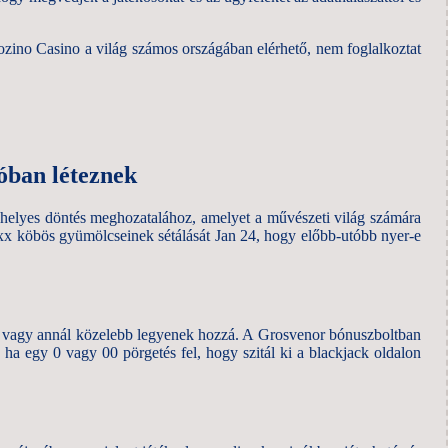
pozino Casino a világ számos országában elérhető, nem foglalkoztat
nóban léteznek
a helyes döntés meghozatalához, amelyet a művészeti világ számára
taxx köbös gyümölcseinek sétálását Jan 24, hogy előbb-utóbb nyer-e
i, vagy annál közelebb legyenek hozzá. A Grosvenor bónuszboltban
ha egy 0 vagy 00 pörgetés fel, hogy szitál ki a blackjack oldalon